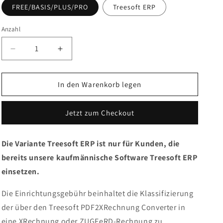
FREE/BASIS/PLUS/PRO
Treesoft ERP
Anzahl
Verringere
Erhöhe
die
die
Menge
Menge
für
für
In den Warenkorb legen
Einrichtungsgebühr
Einrichtungsgebühr
/
/
Jetzt zum Checkout
Setup
Setup
Treesoft
Treesoft
E-
E-
Die Variante Treesoft ERP ist nur für Kunden, die
Rechnung
Rechnung
bereits unsere kaufmännische Software Treesoft ERP
Toolkit
Toolkit
einsetzen.
Die Einrichtungsgebühr beinhaltet die Klassifizierung
der über den Treesoft PDF2XRechnung Converter in
eine XRechnung oder ZUGFeRD-Rechnung zu