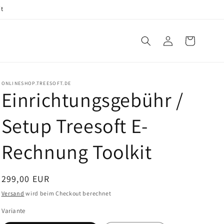
it
Einloggen
Warenkorb
ONLINESHOP.TREESOFT.DE
Einrichtungsgebühr /
Setup Treesoft E-
Rechnung Toolkit
Normaler
299,00 EUR
Preis
Versand
wird beim Checkout berechnet
Variante