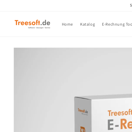
Direkt
S
zum
Inhalt
Home
Katalog
E-Rechnung Too
Zu
Produktinformationen
springen